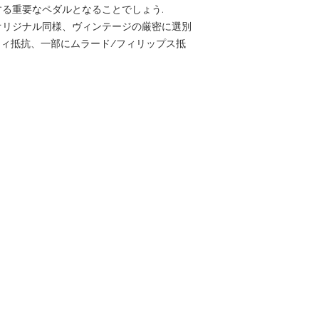
る重要なペダルとなることでしょう.
オリジナル同様、ヴィンテージの厳密に選別
ドリィ抵抗、一部にムラード/フィリップス抵
。