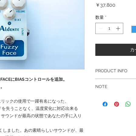
価
￥37,800
格
数量
*
カ
PRODUCT INFO
FACEにBIASコントロールを追加。
ヴィンテージALL
も。
NOTE
AC128ゲルマ
いたパーツを使用
ポジティヴ・グラ
出来るだけ太いパ
エリックの使用で一躍有名になった、
ーを使用できます
リント基板
ンドを失うことなく、温度変化に対応出来る
出来ませんのでご
半導体を通らない
ァズ・サウンドが最高の状態であなたの手に入り
税込・送料無料
2.1mm 9V DC
6か月保証書付（
昼間の野外でも視認
手作業による塗装
を研究し尽くしました。あの素晴らしいサウンドが、最
コントロール : OU
スレ、ニジミ等は