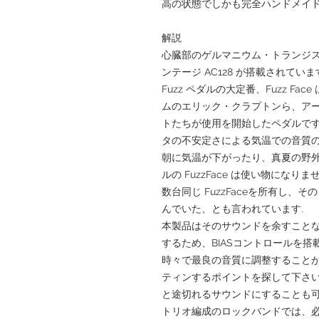
高の状態でしかも完全ハンドメイ
解説
心臓部のゲルマニウム・トランジ
ンテージ AC128 が搭載されていま
Fuzz ペダルの大定番、Fuzz F
ムのエリック・クラプトンら、ア
トたちが使用を開始したペダルです
タの不安定さによる気温での音質の
朝に気温が下がったり、真夏の野
ルの FuzzFace は使い物にな
数台同じ FuzzFaceを所有し
んでいた、とも言われています.
本製品はそのサウンドを余すこと
するため、BIASコントロールを搭
時々で最良の音質に調整することが
ティンするポイントを探して下さい
と途切れるサウンドにすることも可
トリオ編成のロックバンドでは、