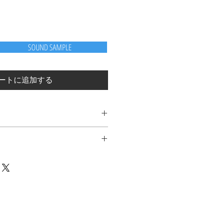
SOUND SAMPLE
ートに追加する
EN BRADLY抵抗、厳選された
ニウム・トランジスタ、その他、拘り抜
ウンドのため、通常のACアダプタ
ターンを用いた、高音質設計のプ
が、他のエフェクターとの共用は
注意下さい.
、トゥルー・バイパス 仕様
 ACアダプター対応
当社保証規定に準じます）
可能な、超高輝度 赤色 LED 採用
・印刷ですので、多少のヨレ、カ
TPUT LEVEL ノブ、FUZZ ノブ、
ご容赦ください. 不良品ではありま