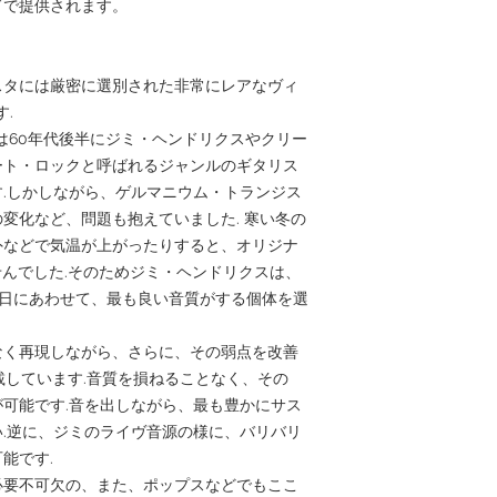
ドで提供されます。
最適のファズ・サ
せん
ノブ
通常のエフェクター
ジャック : INPUT
ダプターがご使用
ゲルマニウムトラ
スタには厳密に選別された非常にレアなヴィ
す、ポジティヴ・
す.
006P 乾電池 付属
ace は60年代後半にジミ・ヘンドリクスやクリー
Size: 112mm(dept
ート・ロックと呼ばれるジャンルのギタリス
（突起物含まず）
.しかしながら、ゲルマニウム・トランジス
変化など、問題も抱えていました. 寒い冬の
外などで気温が上がったりすると、オリジナ
りませんでした.そのためジミ・ヘンドリクスは、
、その日にあわせて、最も良い音質がする個体を選
なく再現しながら、さらに、その弱点を改善
載しています.音質を損ねることなく、その
可能です.音を出しながら、最も豊かにサス
.逆に、ジミのライヴ音源の様に、バリバリ
能です.
必要不可欠の、また、ポップスなどでもここ