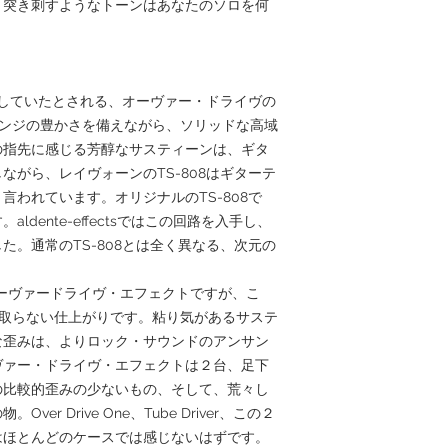
と突き刺すようなトーンはあなたのソロを何
ジャック : INPUT
006P 乾電池 付属
Size: 112mm(dept
（突起物含まず）
使用していたとされる、オーヴァー・ドライヴの
・レンジの豊かさを備えながら、ソリッドな高域
の指先に感じる芳醇なサスティーンは、ギタ
ながら、レイヴォーンのTS-808はギターテ
言われています。オリジナルのTS-808で
dente-effectsではこの回路を入手し、
た。通常のTS-808とは全く異なる、次元の
しい、オーヴァードライヴ・エフェクトですが、こ
く引けを取らない仕上がりです。粘り気があるサステ
な歪みは、よりロック・サウンドのアンサン
ヴァー・ドライヴ・エフェクトは２台、足下
の比較的歪みの少ないもの、そして、荒々し
r Drive One、Tube Driver、この２
はほとんどのケースでは感じないはずです。