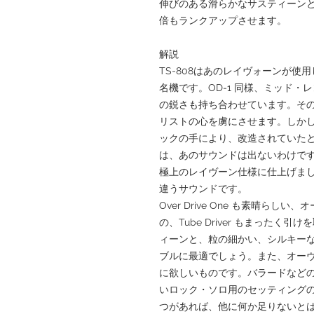
伸びのある滑らかなサスティーン
倍もランクアップさせます。
解説
TS-808はあのレイヴォーンが
名機です。OD-1 同様、ミッド
の鋭さも持ち合わせています。そ
リストの心を虜にさせます。しかし
ックの手により、改造されていたと
は、あのサウンドは出ないわけです。al
極上のレイヴーン仕様に仕上げまし
違うサウンドです。
Over Drive One も素晴ら
の、Tube Driver もまった
ィーンと、粒の細かい、シルキー
ブルに最適でしょう。また、オー
に欲しいものです。バラードなど
いロック・ソロ用のセッティングの物。Ove
つがあれば、他に何か足りないと