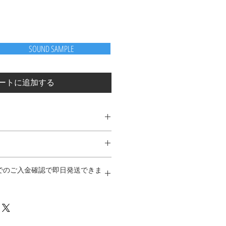
SOUND SAMPLE
ートに追加する
N BRADLY抵抗、艶あり4558DVオ
拘り抜いたパーツを使用
ターンを用いた、高音質設計のプ
でのご入金確認で即日発送できま
社保証規定に準じます）
、トゥルー・バイパス 仕様
印刷ですので、多少のヨレ、カス
 ACアダプター対応
ください. 不良品ではありません
可能な、超高輝度 赤色 LED 採用
センターマイナス 9VDC ACアダ
TPUT LEVEL ノブ、 OVER
だけます
NE ノブ