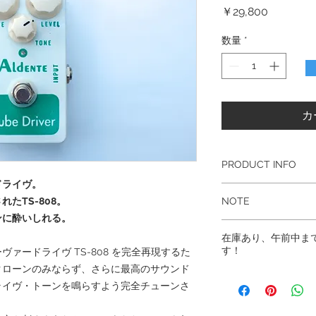
価
￥29,800
格
数量
*
カ
PRODUCT INFO
ドライヴ。
ヴィンテージALLE
たTS-808。
NOTE
ペアンプその他、
ンに酔いしれる。
出来るだけ太いパ
税込・送料無料
リント基板
在庫あり、午前中ま
6か月保証書付（当
半導体を通らない
す！
ァードライヴ TS-808 を完全再現するた
手作業による塗装・
2.1mm 9V DC
クローンのみならず、さらに最高のサウンド
レ、ニジミ等はご容赦
昼間の野外でも視認
ライヴ・トーンを鳴らすよう完全チューンさ
通常のエフェクター用
コントロール : OU
プターがご使用いた
DRIVE ノブ、TO