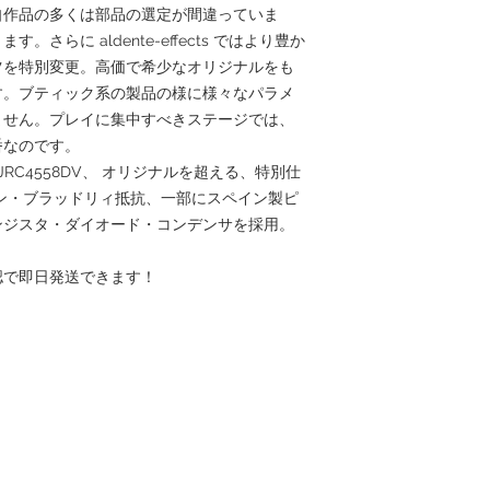
自作品の多くは部品の選定が間違っていま
さらに aldente-effects ではより豊か
ツを特別変更。高価で希少なオリジナルをも
す。ブティック系の製品の様に様々なパラメ
ません。プレイに集中すべきステージでは、
番なのです。
JRC4558DV、 オリジナルを超える、特別仕
ン・ブラッドリィ抵抗、一部にスペイン製ピ
ンジスタ・ダイオード・コンデンサを採用。
認で即日発送できます！