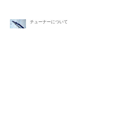
チューナーについて
シールド・ケーブルに凝りすぎていません
か
アンプの質があなたのギターサウ
ンドをもっとも大きく左右します
アーカイブ